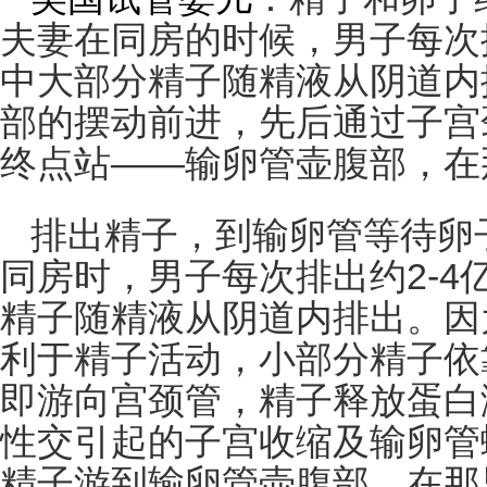
夫妻在
同房
的时候，男子每次
中大部分精子随精液从阴道内
部的摆动前进，先后通过子
宫
终点站——
输卵管
壶腹部，在
排出精子，到输卵管等待卵子
同房时，男子每次排出约2-4
精子随精液从阴道内排出。因
利于精子活动，小部分精子依
即游向宫颈管，精子释放蛋白
性交引起的子宫收缩及输卵管
精子游到输卵管壶腹部，在那