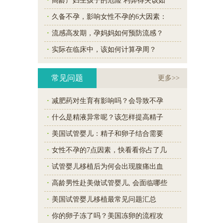
·
高龄产妇生孩子的危险 利弊得失该如
·
久备不孕，影响女性不孕的6大因素：
·
流感高发期，孕妈妈如何预防流感？
·
实际在临床中，该如何计算孕周？
常见问题
更多>>
·
减肥药对生育有影响吗？会导致不孕
·
什么是精液异常呢？该怎样提高精子
·
美国试管婴儿：精子和卵子结合需要
·
女性不孕的7点因素，快看看你占了几
·
试管婴儿移植后为何会出现腹痛出血
·
高龄男性赴美做试管婴儿, 会面临哪些
·
美国试管婴儿移植最常见问题汇总
·
你的卵子冻了吗？美国冻卵的流程攻