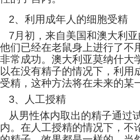
2、利用成年人的细胞受精
7月初，来自美国和澳大利
他们已经在老鼠身上进行了不
非常成功。澳大利亚莫纳什大
以在没有精子的情况下，利用
受精，这种方法将在未来的某
3、人工授精
从男性体内取出的精子通过
内。在人工授精的情况下，不
的精子，效果都是一样的，当