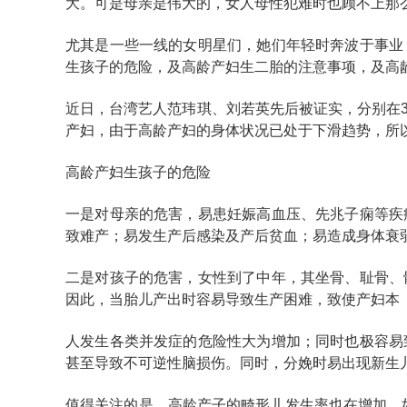
大。可是母亲是伟大的，女人母性犯难时也顾不上那
尤其是一些一线的女明星们，她们年轻时奔波于事业
生孩子的危险，及高龄产妇生二胎的注意事项，及高
近日，台湾艺人范玮琪、刘若英先后被证实，分别在3
产妇，由于高龄产妇的身体状况已处于下滑趋势，所
高龄产妇生孩子的危险
一是对母亲的危害，易患妊娠高血压、先兆子痫等疾
致难产；易发生产后感染及产后贫血；易造成身体衰
二是对孩子的危害，女性到了中年，其坐骨、耻骨、
因此，当胎儿产出时容易导致生产困难，致使产妇本
人发生各类并发症的危险性大为增加；同时也极容易
甚至导致不可逆性脑损伤。同时，分娩时易出现新生
值得关注的是，高龄产子的畸形儿发生率也在增加。如