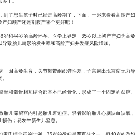
么多了。
，到了想生孩子时已经是高龄期了，下面，一起来看看高龄产
龄产妇顺产还是剖腹产哪个更好吧！
8岁和44岁的高龄怀孕。医学上界定，35岁以上初产产妇为高
以导致胎儿畸形的发生率和高龄产妇并发症风险增加。
病；因高龄生育，关节韧带组织弹性差，子宫易出现宫缩无力
弱。
骼骨和骰骨相互结合部基本已经骨化，形成了一个固定的盆腔
致胎儿滞留宫内引起胎儿窘迫症。轻者影响胎儿心脑缺血缺氧
儿损伤；易发生新生儿窒息。
唐氏综合征的比例，35岁的孕妇是四百分之一，但40岁的孕