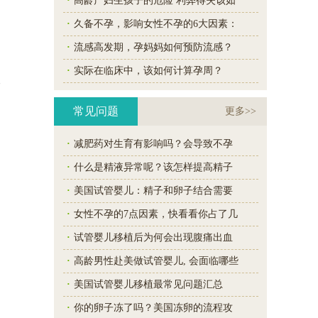
·
高龄产妇生孩子的危险 利弊得失该如
·
久备不孕，影响女性不孕的6大因素：
妇
·
流感高发期，孕妈妈如何预防流感？
·
实际在临床中，该如何计算孕周？
龄
常见问题
更多>>
·
减肥药对生育有影响吗？会导致不孕
导
·
什么是精液异常呢？该怎样提高精子
·
美国试管婴儿：精子和卵子结合需要
·
女性不孕的7点因素，快看看你占了几
。
·
试管婴儿移植后为何会出现腹痛出血
·
高龄男性赴美做试管婴儿, 会面临哪些
，
·
美国试管婴儿移植最常见问题汇总
·
你的卵子冻了吗？美国冻卵的流程攻
妇